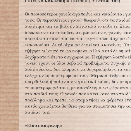
Γιατί να κακοποιήσει κάποιος το παιδί του;
Οι περισσότεροι γονείς αγαπούνε και νοιάζονται γι
τους. Οι περισσότεροι γονείς θεωρούν ότι τα παιδιά 
πολύτιμα και τα βάζουν πάνω από το κάθε τι. Ξέρω 
δύσκολο να το πιστέψεις ότι μπορεί ένας γονιός, τον
αγαπάει το παιδί του να του φερθεί τόσο άσχημα ώ
κακοποιήσει. Αυτό σίγουρα δεν είναι ο κανόνας. Υπ
εξήγηση γι’ αυτό το φαινόμενο, αλλά αυτό δε σημαίν
δεχόμαστε ή ότι το συγχωρούμε. Η εξήγηση λοιπόν εί
γονείς έχουν οι ίδιοι σοβαρά προβλήματα ψυχικής υ
πολύ εύκολα, δεν μπορούν να συγκρατήσουν τα νεύ
ελέγχουν τη συμπεριφορά τους. Μερικοί άνθρωποι 
υπερβολικά ή παίρνουν ναρκωτικά επίσης δεν μπορ
τη συμπεριφορά τους, με αποτέλεσμα να φέρονται 
στα παιδιά τους. Ο γονιός που κάνει κακό στο παιδί
πρόβλημα και πρέπει να σταματήσει να φέρεται έτσι
αυτός χρειάζεται βοήθεια για να σταματήσει την κ
παιδιού του.
«Είσαι ασφαλής»