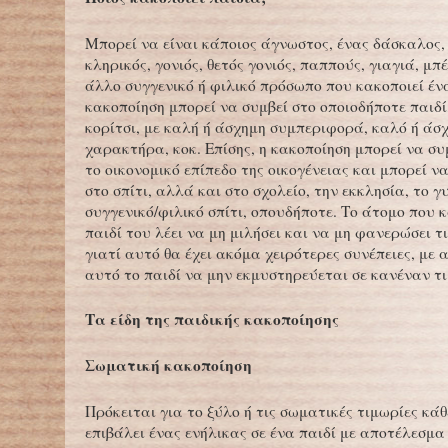
Μπορεί να είναι κάποιος άγνωστος, ένας δάσκαλος,
κληρικός, γονιός, θετός γονιός, παππούς, γιαγιά, μπέ
άλλο συγγενικό ή φιλικό πρόσωπο που κακοποιεί ένα
κακοποίηση μπορεί να συμβεί στο οποιοδήποτε παιδί
κορίτσι, με καλή ή άσχημη συμπεριφορά, καλό ή άσ
χαρακτήρα, κοκ. Επίσης, η κακοποίηση μπορεί να σ
το οικονομικό επίπεδο της οικογένειας και μπορεί ν
στο σπίτι, αλλά και στο σχολείο, την εκκλησία, το 
συγγενικό/φιλικό σπίτι, οπουδήποτε. Το άτομο που κ
παιδί του λέει να μη μιλήσει και να μη φανερώσει τ
γιατί αυτό θα έχει ακόμα χειρότερες συνέπειες, με
αυτό το παιδί να μην εκμυστηρεύεται σε κανέναν τι
Τα είδη της παιδικής κακοποίησης
Σωματική κακοποίηση
Πρόκειται για το ξύλο ή τις σωματικές τιμωρίες κάθ
επιβάλει ένας ενήλικας σε ένα παιδί με αποτέλεσμα