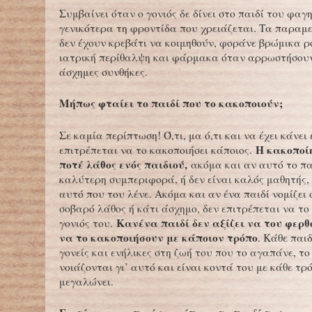
Συμβαίνει όταν ο γονιός δε δίνει στο παιδί του φαγη
γενικότερα τη φροντίδα που χρειάζεται. Τα παραμ
δεν έχουν κρεβάτι να κοιμηθούν, φοράνε βρώμικα ρ
ιατρική περίθαλψη και φάρμακα όταν αρρωστήσουν
άσχημες συνθήκες.
Μήπως φταίει το παιδί που το κακοποιούν;
Σε καμία περίπτωση! Ό,τι, μα ό,τι και να έχει κάνει 
Η κακοποίη
επιτρέπεται να το κακοποιήσει κάποιος.
ποτέ λάθος ενός παιδιού,
ακόμα και αν αυτό το παι
καλύτερη συμπεριφορά, ή δεν είναι καλός μαθητής, 
αυτό που του λένε. Ακόμα και αν ένα παιδί νομίζει 
σοβαρό λάθος ή κάτι άσχημο, δεν επιτρέπεται να το
Κανένα παιδί δεν αξίζει να του φερ
γονιός του.
να το κακοποιήσουν με κάποιον τρόπο
. Κάθε παιδ
γονείς και ενήλικες στη ζωή του που το αγαπάνε, το
νοιάζονται γι’ αυτό και είναι κοντά του με κάθε τρ
μεγαλώνει.