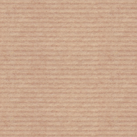
Τεστ κορονοϊού: Τα λάθη που μπορεί
να κάνουμε και να οδηγήσουν σε
εσφαλμένο αποτέλεσμα
ΚΕΠΕ: Στο 29,3% η ανεργία το 2014