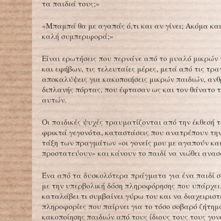
τα παιδιά τους;»
«Μπαμπά θα με αγαπάς ό,τι και αν γίνει; Ακόμα και
καλή συμπεριφορά;»
Είναι ερωτήσεις που περνάνε από το μυαλό μικρών
και εφήβων, τις τελευταίες μέρες, μετά από τις τρα
αποκαλύψεις για κακοποιήσεις μικρών παιδιών, αν
διπλανής πόρτας, που έφτασαν ως και τον θάνατο 
αυτών.
Οι παιδικές ψυχές τραυματίζονται από την έκθεσή τ
φρικτά γεγονότα, καταστάσεις που ανατρέπουν τη
τάξη των πραγμάτων «οι γονείς μου με αγαπούν και
προστατεύουν» και κάνουν το παιδί να νιώθει ανα
Ένα από τα δυσκολότερα πράγματα για ένα παιδί στ
με την υπερβολική δόση πληροφόρησης που υπάρχει,
καταλάβει τι συμβαίνει γύρω του και να διαχειριστε
πληροφορίες που παίρνει για το τόσο σοβαρό ζήτημ
κακοποίησης παιδιών από τους ίδιους τους τους γον