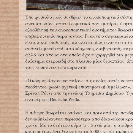
Υπό φυσιολογικές συνθήκες το ανοσοποιητικό σύστη
αντιμετωπίσει αποτελεσματικά τον «μαύρο μύκητα
εξασθένηση του ανοσοποιητικού συστήματος θεωρείτ
επιβαρυντικός παράγοντας. Γι αυτό ο συγκεκριμένο
είναι πολύ επιθετικός, απειλεί κυρίως ανισοκατασ
ασθενείς μετά από μεταμόσχευση, διαβητικούς, καρκ
αλλά και άτομα στα οποία έχουν χορηγηθεί για μεγ
διάστημα στεροειδή στο πλαίσιο μίας θεραπείας, όπ
τους νοσούντες από κοροναϊό.
«Ο κόσμος άρχισε να παίρνει τις ουσίες αυτές σε υπ
ποσότητες, χωρίς σχετική επιστημονική θεμελίωση», 
Σρίνατ Ρέντι από την ινδική Υπηρεσία Δημόσιας Υγ
αναφέρει η Deutsche Welle.
H πάθηση θεωρείται σπάνια, και πριν από την πανδη
δεν εκδηλώνονταν περισσότερα από δέκα-είκοσι κρ
χρόνο. Με το δεύτερο κύμα της πανδημίας ο αριθμό
κρουσμάτων έχει ξεπεράσει τα 5.000, χωρίς ακόμη ν