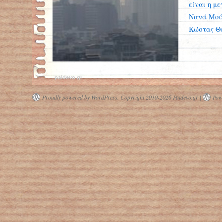
είναι η μ
Νανά Μού
Κώστας Θ
paidevo.gr
Proudly powered by WordPress.
Copyright 2010-2026 Paidevo.gr |
Pow
«Κόκκινος συναγερμός» για τα
επίπεδα του διοξειδίου του άνθρακα
στην ατμόσφαιρα