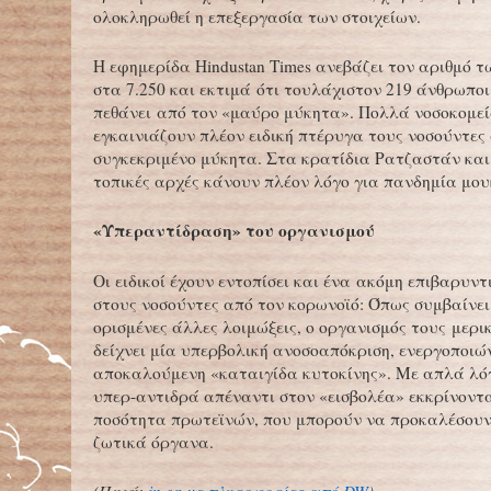
ολοκληρωθεί η επεξεργασία των στοιχείων.
Η εφημερίδα Hindustan Times ανεβάζει τον αριθμό 
στα 7.250 και εκτιμά ότι τουλάχιστον 219 άνθρωποι
πεθάνει από τον «μαύρο μύκητα». Πολλά νοσοκομεί
εγκαινιάζουν πλέον ειδική πτέρυγα τους νοσούντες
συγκεκριμένο μύκητα. Στα κρατίδια Ρατζαστάν και
τοπικές αρχές κάνουν πλέον λόγο για πανδημία μο
«Υπεραντίδραση» του οργανισμού
Οι ειδικοί έχουν εντοπίσει και ένα ακόμη επιβαρυντ
στους νοσούντες από τον κορωνοϊό: Όπως συμβαίνει 
ορισμένες άλλες λοιμώξεις, ο οργανισμός τους μερι
δείχνει μία υπερβολική ανοσοαπόκριση, ενεργοποιώ
αποκαλούμενη «καταιγίδα κυτοκίνης». Με απλά λό
υπερ-αντιδρά απέναντι στον «εισβολέα» εκκρίνοντ
ποσότητα πρωτεϊνών, που μπορούν να προκαλέσουν
ζωτικά όργανα.