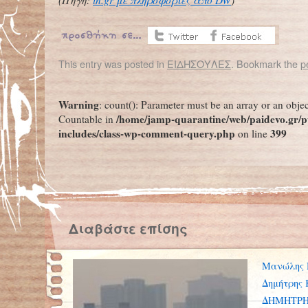
(Πηγή:
in.gr με πληροφορίες από DW
)
This entry was posted in
ΕΙΔΗΣΟΥΛΕΣ
. Bookmark the
p
←
Μερική αποκατάσταση της όρασης ενός τυφλού μέσω νέας οπτογενετικής θεραπείας
Warning
: count(): Parameter must be an array or an obje
/home/jamp-quarantine/web/paidevo.gr/p
Countable in
includes/class-wp-comment-query.php
399
on line
Διαβάστε επίσης
Μανώλης 
Δημήτρης 
ΔΗΜΗΤΡΗ