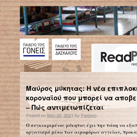
←
Μερική αποκατάσταση της όρασης ενός τυφλού μέσω νέας οπτογενετικής θεραπείας
Μαύρος μύκητας: Η νέα επιπλοκ
κοροναϊού που μπορεί να αποβε
– Πώς αντιμετωπίζεται
Posted on
May 25, 2021
by
Paidevo
O συγκεκριμένος μύκητας έχει την τάση να εξα
οργανισμό μέσω των αιμοφόρων αγγείων, προκ