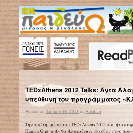
←
Ένα στα τέσσερα παιδιά με κουπόνια τροφίμων
Συσσίτια αλληλεγγ
TEDxAthens 2012 Talks: Άντα Αλ
υπεύθυνη του προγράμματος «Κ
Posted on
January 16, 2013
by
Paidevo
Την πρώτη ημέρα του TEDxAthens 2012 που ήταν α
Άντα Αλαμάνου
Human Grid, η
, υπεύθυνη του προ