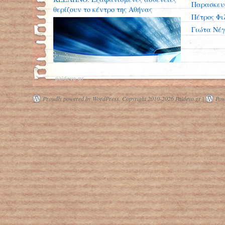
Παρασκευ
θερίζουν το κέντρο της Αθήνας
Πέτρος Φι
Γιώτα Νέ
paidevo.gr
Proudly powered by WordPress.
Copyright 2010-2026 Paidevo.gr |
Pow
Δέκα οδηγίες για να μην φτάσει και
το ίντερνετ στα όριά του