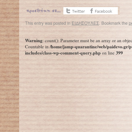
This entry was posted in
ΕΙΔΗΣΟΥΛΕΣ
. Bookmark the
p
←
Ένα στα τέσσερα παιδιά με κουπόνια τροφίμων
Συσσίτια αλληλεγγ
Warning
: count(): Parameter must be an array or an obje
/home/jamp-quarantine/web/paidevo.gr/p
Countable in
includes/class-wp-comment-query.php
399
on line