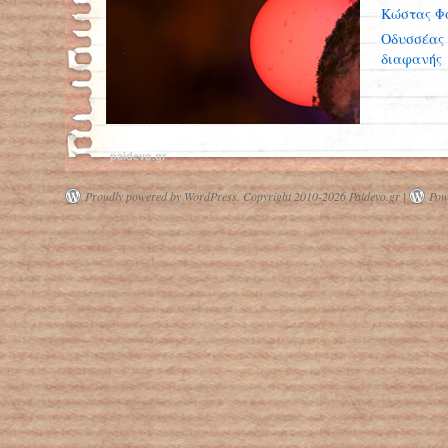
Κώστας Φ
Οδυσσέας 
διαφανής
paidevo.gr
Proudly powered by WordPress.
Copyright 2010-2026 Paidevo.gr |
Pow
Ανακαλύφθηκε κοντά στο κέντρο του
γαλαξία γιγάντιο άστρο που
«αναβοσβήνει»