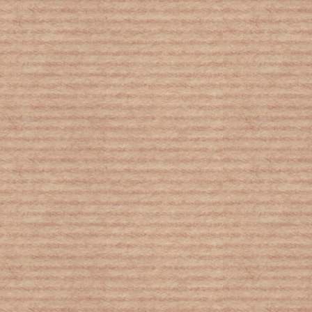
1 εκατομμύριο λιγότεροι Έλληνες
μέσα σε μια δεκαετία
Κλιματική κρίση: Επιβιώνοντας σε
έναν πλανήτη με ακραία ζέστη –
Δυσοίωνες οι προβλέψεις των
επιστημόνων