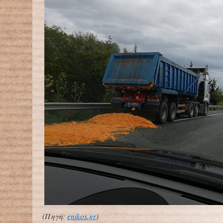
(Πηγή:
enikos.gr
)