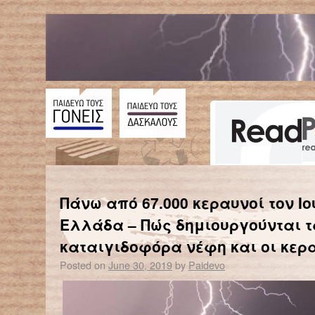
←
Είναι η κατάθλιψη… μεταδοτική; – Οι ειδικοί εξηγούν πώς μας επηρεάζει η ψυχική υγεία των αγαπημένων μας προσώπων
Καρόλα Ρακέτε – Σύμβ
Πάνω από 67.000 κεραυνοί τον Ιο
Ελλάδα – Πώς δημιουργούνται τ
καταιγιδοφόρα νέφη και οι κερ
Posted on
June 30, 2019
by
Paidevo