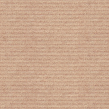
Κορονοϊός: Στη Θεσσαλονίκη τα δύο
πρώτα τμήματα σχολείων που
έκλεισαν λόγω κρουσμάτων
Το κλίμα και το νερό στη Γη πέρα από
τα όρια ασφαλείας