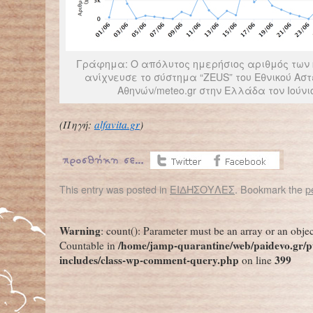
Γράφημα: Ο απόλυτος ημερήσιος αριθμός των
ανίχνευσε το σύστημα “ZEUS” του Εθνικού Ασ
Αθηνών/meteo.gr στην Ελλάδα τον Ιούνι
(Πηγή:
alfavita.gr
)
This entry was posted in
ΕΙΔΗΣΟΥΛΕΣ
. Bookmark the
p
←
Είναι η κατάθλιψη… μεταδοτική; – Οι ειδικοί εξηγούν πώς μας επηρεάζει η ψυχική υγεία των αγαπημένων μας προσώπων
Καρόλα Ρακέτε – Σύμβ
Warning
: count(): Parameter must be an array or an obje
/home/jamp-quarantine/web/paidevo.gr/p
Countable in
includes/class-wp-comment-query.php
399
on line