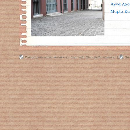
Άννα Λαου
Μαρία Κα
paidevo.gr
Proudly powered by WordPress.
Copyright 2010-2026 Paidevo.gr |
Pow
Θνητότητα σοκ στους χρήστες
ναρκωτικών στην Ελλάδα - Η
υψηλότερη σε Ευρώπη, Αμερική,
Αυστραλία!