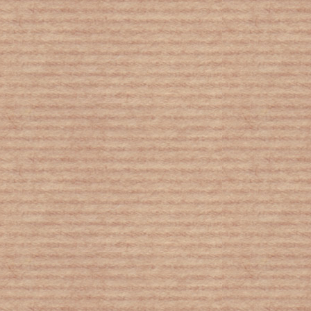
Έκκληση Αντόνιο Γκουτέρες – ΓΓ του
ΟΗΕ: Πάνω από 820 εκατ. άνθρωποι
αντιμέτωποι με επισιτιστική κρίση