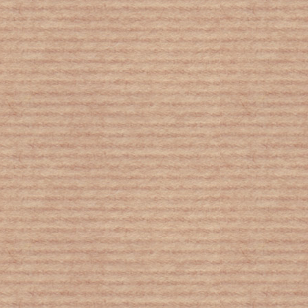
Σεισμός : Βυθίστηκε 40 εκατοστά η γη
στην Ελασσόνα
Ιθαγένεια για όλα τα παιδιά:
Συλλαλητήρια σε όλη την Ελλάδα το
Σάββατο
«Καμπανάκι» για τις ασθένειες στην
Ελλάδα