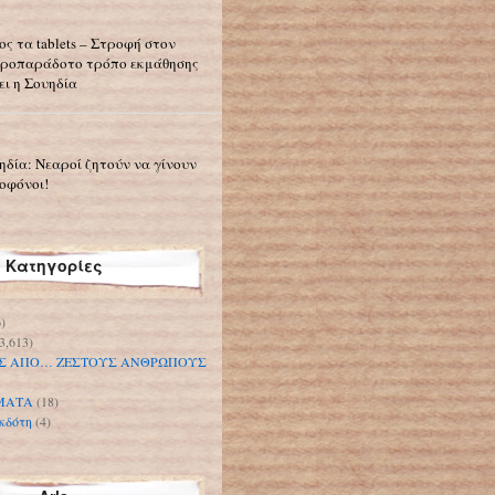
ος τα tablets – Στροφή στον
ροπαράδοτο τρόπο εκμάθησης
ει η Σουηδία
ηδία: Νεαροί ζητούν να γίνουν
οφόνοι!
Κατηγορίες
)
3,613)
Σ ΑΠΟ… ΖΕΣΤΟΥΣ ΑΝΘΡΩΠΟΥΣ
ΜΑΤΑ
(18)
κδότη
(4)