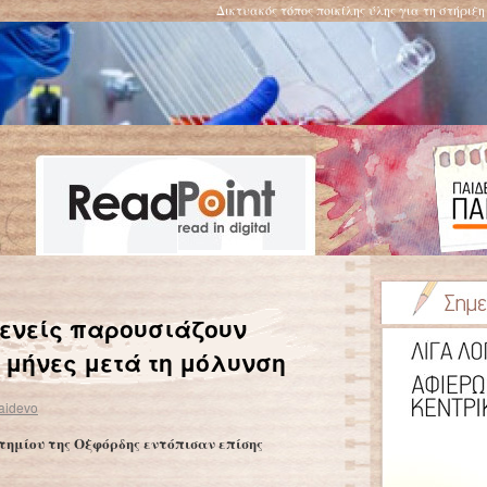
Δικτυακός τόπος ποικίλης ύλης για τη στήριξ
κοί
Το γράψιμο με το χέρι, και όχι με το πληκτρολόγιο, κάνει τα παιδιά εξυπνότερα
→
θενείς παρουσιάζουν
 μήνες μετά τη μόλυνση
aidevo
τημίου της Οξφόρδης εντόπισαν επίσης