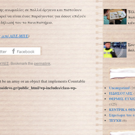
σης ανωμαλίες σε πολλά όργανα και πιστεύουν
Τέλ
ρεί να είναι ένας παράγοντας για όσους επιζούν
πατ
ε δήλωσή του το πανεπιστήμιο.
κάν
ες από ΑΠΕ-ΜΠΕ
)
Σου
δολ
ΥΛΕΣ
. Bookmark the
permalink
.
κοί
Το γράψιμο με το χέρι, και όχι με το πληκτρολόγιο, κάνει τα παιδιά εξυπνότερα
→
t be an array or an object that implements Countable
aidevo.gr/public_html/wp-includes/class-wp-
Uncategorized
(26
ΕΙΔΗΣΟΥΛΕΣ
(
ΘΕΡΜΕΣ ΕΥΧΕ
(125)
ΚΕΝΤΡΙΚΑ ΘΕ
Σημείωμα του ε
ΤΕΥΧΗ
(6)