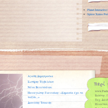
Planet Interactive
Spiros Xenos Port
Αγαθή Δημητρούκα
Σωτήρης Τζεβελέκος
Νένα Βενετσάνου
www.Paide
Παναγιώτης Γιαννάκης: «Σημασία έχει το
Εκδότης: 
ταξίδι...»
Ταχ. Διεύ
Διονύσης Τσακνής
Ηλιούπολ