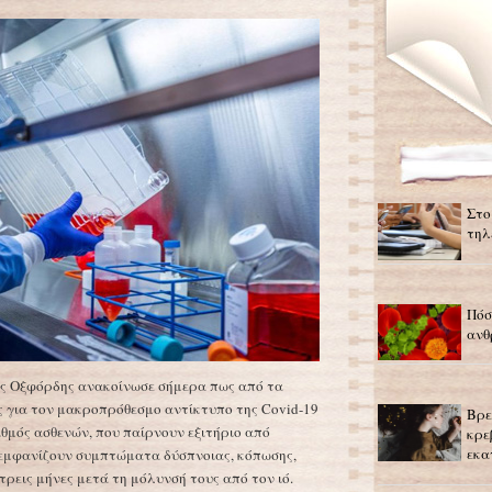
Στο
τηλ
Πόσ
ανθ
ης Οξφόρδης ανακοίνωσε σήμερα πως από τα
 για τον μακροπρόθεσμο αντίκτυπο της Covid-19
Βρε
θμός ασθενών, που παίρνουν εξιτήριο από
κρε
εκα
 εμφανίζουν συμπτώματα δύσπνοιας, κόπωσης,
τρεις μήνες μετά τη μόλυνσή τους από τον ιό.