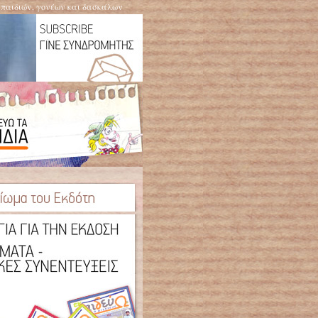
η παιδιών, γονέων και δασκάλων