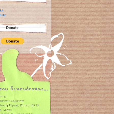
 SA
folio
Donate
vo.gr
Γιάννης Σαράντης
θυνση:Τύρφης 17, τ.κ.: 163 45
η, Αθήνα