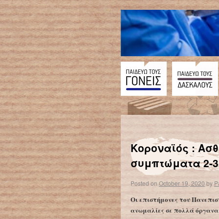
←
Κοροναϊός : Επιβιώνει στο δέρμα για 9 ώρες – Τι συστήνουν οι ειδι
Κοροναϊός : Ασ
συμπτώματα 2-3
Posted on
October 19, 2020
by
P
Οι επιστήμονες του Πανεπισ
ανωμαλίες σε πολλά όργανα