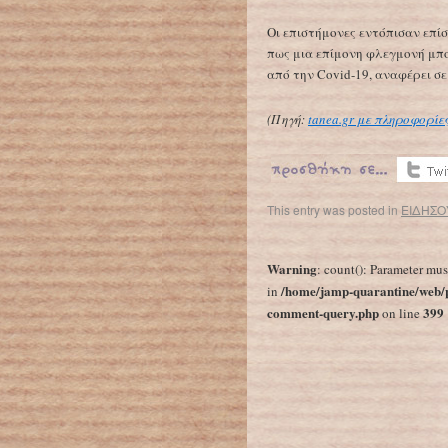
Οι επιστήμονες εντόπισαν επί
πως μια επίμονη φλεγμονή μπο
από την Covid-19, αναφέρει σ
(Πηγή:
tanea.gr με πληροφορί
This entry was posted in
ΕΙΔΗΣΟ
←
Κοροναϊός : Επιβιώνει στο δέρμα για 9 ώρες – Τι συστήνουν οι ειδι
Warning
: count(): Parameter mus
/home/jamp-quarantine/web/p
in
comment-query.php
399
on line