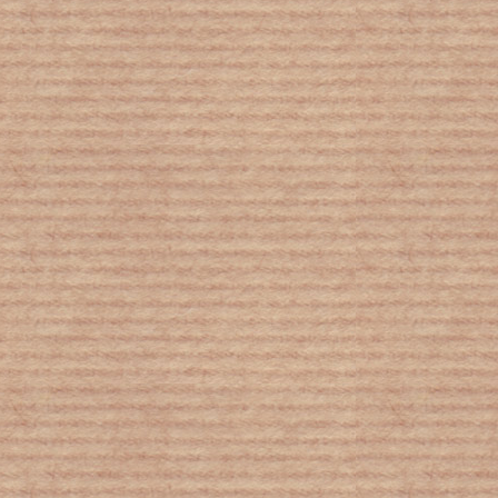
Τέξας: Άδεια οπλοκατοχής σε νέους
18-21 ετών με απόφαση δικαστηρίου
Κοροναϊός : Τρία βίντεο στη
Νοηματική Γλώσσα για άτομα με
προβλήματα ακοής