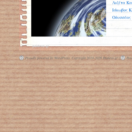
Λιζέτα Κα
Ιάκωβος 
Οδυσσέας
paidevo.gr
Proudly powered by WordPress.
Copyright 2010-2026 Paidevo.gr |
Pow
Επιστήμονες για το κλίμα: Δεν
γίνεται ο πλανήτης να περιμένει το
τέλος της πανδημίας για να δράσει