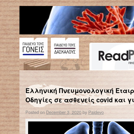
←
Ερευνητές αποκατέστησαν την όραση σε τυφλά ποντίκια
ΠΟΥ
Ελληνική Πνευμονολογική Εταιρ
Οδηγίες σε ασθενείς covid και γ
Posted on
December 3, 2020
by
Paidevo