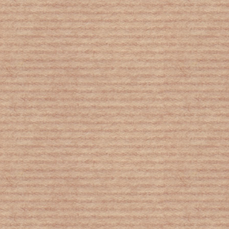
Δεν υπάρχουν λεφτά ούτε για
κιμωλίες