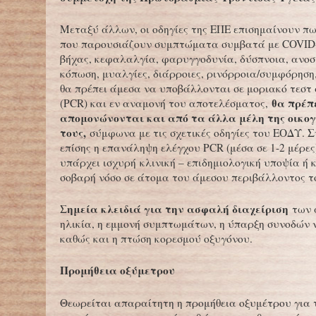
Μεταξύ άλλων, οι οδηγίες της ΕΠΕ επισημαίνουν πως
που παρουσιάζουν συμπτώματα συμβατά με COVID-
βήχας, κεφαλαλγία, φαρυγγοδυνία, δύσπνοια, ανοσ
κόπωση, μυαλγίες, διάρροιες, ρινόρροια/συμφόρηση
θα πρέπει άμεσα να υποβάλλονται σε μοριακό τεστ
θα πρέπ
(PCR) και εν αναμονή του αποτελέσματος,
απομονώνονται και από τα άλλα μέλη της οικογ
τους,
σύμφωνα με τις σχετικές οδηγίες του ΕΟΔΥ. 
επίσης η επανάληψη ελέγχου PCR (μέσα σε 1-2 μέρες
υπάρχει ισχυρή κλινική – επιδημιολογική υποψία ή κ
σοβαρή νόσο σε άτομα του άμεσου περιβάλλοντος τ
Σημεία κλειδιά για την ασφαλή διαχείριση
των α
ηλικία, η εμμονή συμπτωμάτων, η ύπαρξη συνοδών
καθώς και η πτώση κορεσμού οξυγόνου.
Προμήθεια οξύμετρου
Θεωρείται απαραίτητη η προμήθεια οξυμέτρου για 