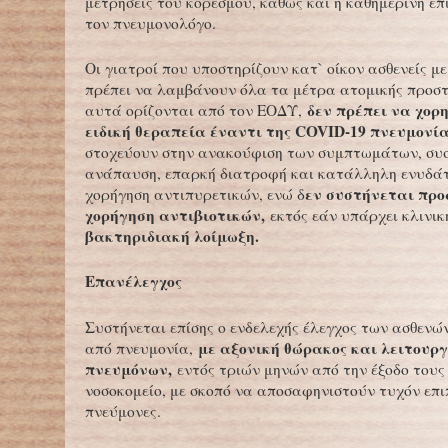
μετρήσεις του κορεσμού, καθώς και η καθημερινή επ
τον πνευμονολόγο.
Οι γιατροί που υποστηρίζουν κατ` οίκον ασθενείς μ
πρέπει να λαμβάνουν όλα τα μέτρα ατομικής προστ
δεν πρέπει να χορ
αυτά ορίζονται από τον ΕΟΔΥ,
ειδική θεραπεία έναντι της COVID-19 πνευμονία
στοχεύουν στην ανακούφιση των συμπτωμάτων, συ
ανάπαυση, επαρκή διατροφή και κατάλληλη ενυδάτ
εν συστήνεται πρ
χορήγηση αντιπυρετικών, ενώ δ
χορήγηση αντιβιοτικών,
εκτός εάν υπάρχει κλινι
βακτηριδιακή λοίμωξη.
Επανέλεγχος
Συστήνεται επίσης ο ενδελεχής έλεγχος των ασθενώ
με αξονική θώρακος και λειτουργ
από πνευμονία,
πνευμόνων,
εντός τριών μηνών από την έξοδο τους
νοσοκομείο, με σκοπό να αποσαφηνιστούν τυχόν επι
πνεύμονες.