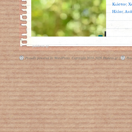
Κώστας Χ
Ηλίας Ανδ
paidevo.gr
Proudly powered by WordPress.
Copyright 2010-2026 Paidevo.gr |
Pow
ΕΛΣΤΑΤ: 1 στους 4 με χρόνιο
πρόβλημα υγείας στην Ελλάδα και 1
στους 4 καπνίζει καθημερινά