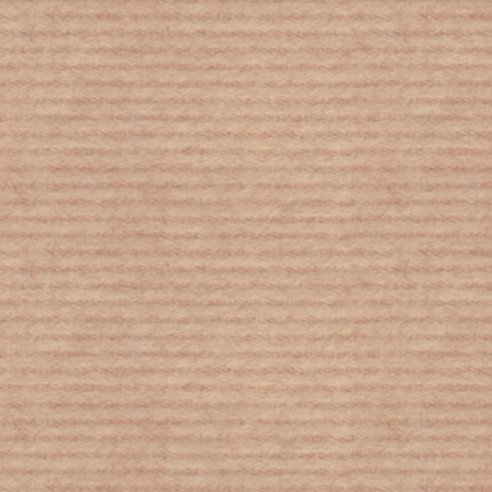
Το προσδόκιμο ζωής των Αμερικανών
συρρικνώθηκε εξαιτίας της πανδημίας
του νέου κορονοϊού