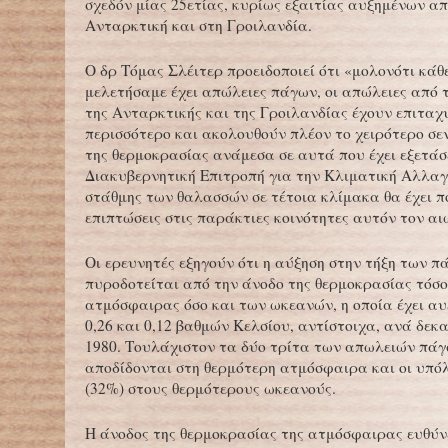
σχεδόν μίας 25ετίας, κυρίως εξαιτίας αυξημένων α
Ανταρκτική και στη Γροιλανδία.
Ο δρ Τόμας Σλέιτερ προειδοποιεί ότι «μολονότι κάθ
μελετήσαμε έχει απώλειες πάγων, οι απώλειες από
της Ανταρκτικής και της Γροιλανδίας έχουν επιταχ
περισσότερο και ακολουθούν πλέον το χειρότερο σε
της θερμοκρασίας ανάμεσα σε αυτά που έχει εξετάσ
Διακυβερνητική Επιτροπή για την Κλιματική Αλλαγ
στάθμης των θαλασσών σε τέτοια κλίμακα θα έχει 
επιπτώσεις στις παράκτιες κοινότητες αυτόν τον αι
Οι ερευνητές εξηγούν ότι η αύξηση στην τήξη των π
πυροδοτείται από την άνοδο της θερμοκρασίας τόσο
ατμόσφαιρας όσο και των ωκεανών, η οποία έχει αυ
0,26 και 0,12 βαθμών Κελσίου, αντίστοιχα, ανά δεκ
1980. Τουλάχιστον τα δύο τρίτα των απωλειών πάγ
αποδίδονται στη θερμότερη ατμόσφαιρα και οι υπό
(32%) στους θερμότερους ωκεανούς.
Η άνοδος της θερμοκρασίας της ατμόσφαιρας ευθύνε