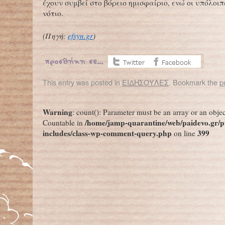
έχουν συμβεί στο βόρειο ημισφαίριο, ενώ οι υπόλοιπ
νότιο.
(Πηγή:
efsyn.gr
)
This entry was posted in
ΕΙΔΗΣΟΥΛΕΣ
. Bookmark the
p
←
Κολχικίνη : Φάρμακο από την αρχαιότητα στη μάχη κατά του κοροναϊού
Η παν
Warning
: count(): Parameter must be an array or an obje
/home/jamp-quarantine/web/paidevo.gr/p
Countable in
includes/class-wp-comment-query.php
399
on line