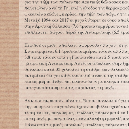
για την τήξη των πάγων της Αρκτικής θάλασσας και
παγετώνων ανά τη Γη, ενώ η άνοδος της θερμοκρασ
ωκεανών αυξάνει, κυρίως, την τήξη των πάγων της 
Μεταξύ 1994 και 2017 οι μεγαλύτερες σε όγκο απώλ
στην Αρκτική θάλασσα (7,6 τρισεκατομμύρια τόνοι)
επιπλέοντες πάγους πέριξ της Ανταρκτικής (6,5 τρισ.
Περίπου οι μισές απώλειες αφορούσαν πάγους στην
Συγκεκριμένα, 6,1 τρισεκατομμύρια τόνους από πα
3,8 τρισ. τόνους από τη Γροιλανδία και 2,5 τρισ. τό
ηπειρωτική Ανταρκτική. Αυτές οι απώλειες στην ξ
συνολικά κατά 35 χιλιοστά τη στάθμη των θαλασσώ
Εκτιμάται ότι για κάθε εκατοστό ανόδου της στάθμη
εκατομμύριο άνθρωποι κινδυνεύουν με αναγκαστικ
μετεγκατάσταση από τις παράκτιες περιοχές.
Αν και συγκρατούν μόνο το 1% του συνολικού όγκο
Γης, οι ορεινοί παγετώνες έχουν συμβάλει σχεδόν κ
τέταρτο στις παγκόσμιες απώλειες πάγων μετά το 1
οι περιοχές με παγετώνες στον πλανήτη εμφανίζουν
Πάνω από τις μισές συνολικές απώλειες πάγων στη 