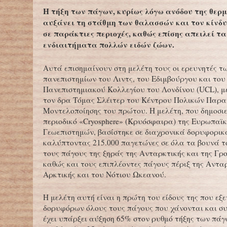
Η τήξη των πάγων, κυρίως λόγω ανόδου της θερ
αυξάνει τη στάθμη των θαλασσών και τον κίνδ
σε παράκτιες περιοχές, καθώς επίσης απειλεί τ
ενδιαιτήματα πολλών ειδών ζώων.
Αυτά επισημαίνουν στη μελέτη τους οι ερευνητές τ
πανεπιστημίων του Λιντς, του Εδιμβούργου και του
Πανεπιστημιακού Κολλεγίου του Λονδίνου (UCL), μ
τον δρα Τόμας Σλέιτερ του Κέντρου Πολικών Παρα
Μοντελοποίησης του πρώτου. Η μελέτη, που δημοσιε
περιοδικό «Cryosphere» (Κρυόσφαιρα) της Ευρωπαϊ
Γεωεπιστημών, βασίστηκε σε διαχρονικά δορυφορικ
καλύπτοντας 215.000 παγετώνες σε όλα τα βουνά τ
τους πάγους της ξηράς της Ανταρκτικής και της Γρ
καθώς και τους επιπλέοντες πάγους πέριξ της Ανταρ
Αρκτικής και του Νότιου Ωκεανού.
Η μελέτη αυτή είναι η πρώτη του είδους της που εξ
δορυφόρων όλους τους πάγους που χάνονται και συ
έχει υπάρξει αύξηση 65% στον ρυθμό τήξης των πάγ