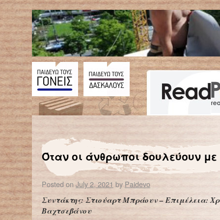
←
Λιώνει η «Τελευταία Περιοχή Πάγου» της Αρκτικής
«Πύρινο μάτι»: Στο Μεξι
Όταν οι άνθρωποι δουλεύουν μ
Posted on
July 2, 2021
by
Paidevo
Συντάκτης: Στιούαρτ Μπράουν – Επιμέλεια: Χ
Βαχτσεβάνου