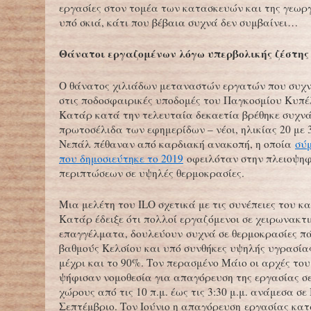
εργασίες στον τομέα των κατασκευών και της γεωργ
υπό σκιά, κάτι που βέβαια συχνά δεν συμβαίνει…
Θάνατοι εργαζομένων λόγω υπερβολικής ζέστης
Ο θάνατος χιλιάδων μεταναστών εργατών που συχ
στις ποδοσφαιρικές υποδομές του Παγκοσμίου Κυπέ
Κατάρ κατά την τελευταία δεκαετία βρέθηκε συχν
πρωτοσέλιδα των εφημερίδων – νέοι, ηλικίας 20 με 
Νεπάλ πέθαναν από καρδιακή ανακοπή, η οποία
σύ
που δημοσιεύτηκε το 2019
οφειλόταν στην πλειοψηφ
περιπτώσεων σε υψηλές θερμοκρασίες.
Μια μελέτη του ILO σχετικά με τις συνέπειες του κ
Κατάρ έδειξε ότι πολλοί εργαζόμενοι σε χειρωνακτ
επαγγέλματα, δουλεύουν συχνά σε θερμοκρασίες π
βαθμούς Κελσίου και υπό συνθήκες υψηλής υγρασία
μέχρι και το 90%. Τον περασμένο Μάιο οι αρχές το
ψήφισαν νομοθεσία για απαγόρευση της εργασίας σ
χώρους από τις 10 π.μ. έως τις 3:30 μ.μ. ανάμεσα σε 
Σεπτέμβριο. Τον Ιούνιο η απαγόρευση εργασίας κατ