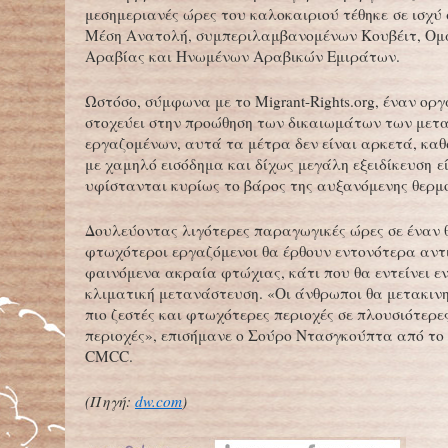
μεσημεριανές ώρες του καλοκαιριού τέθηκε σε ισχύ
Μέση Ανατολή, συμπεριλαμβανομένων Κουβέιτ, Ομ
Αραβίας και Ηνωμένων Αραβικών Εμιράτων.
Ωστόσο, σύμφωνα με το Migrant-Rights.org, έναν ορ
στοχεύει στην προώθηση των δικαιωμάτων των μετ
εργαζομένων, αυτά τα μέτρα δεν είναι αρκετά, κα
με χαμηλό εισόδημα και δίχως μεγάλη εξειδίκευση εί
υφίστανται κυρίως το βάρος της αυξανόμενης θερμ
Δουλεύοντας λιγότερες παραγωγικές ώρες σε έναν θ
φτωχότεροι εργαζόμενοι θα έρθουν εντονότερα αντ
φαινόμενα ακραία φτώχιας, κάτι που θα εντείνει ε
κλιματική μετανάστευση. «Οι άνθρωποι θα μετακινη
πιο ζεστές και φτωχότερες περιοχές σε πλουσιότερε
περιοχές», επισήμανε ο Σούρο Ντασγκούπτα από το
CMCC.
(Πηγή:
dw.com
)