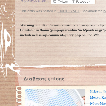
This entry was posted in
ΕΙΔΗΣΟΥΛΕΣ
. Bookmark the
p
←
Λιώνει η «Τελευταία Περιοχή Πάγου» της Αρκτικής
«Πύρινο μάτι»: Στο Μεξι
Warning
: count(): Parameter must be an array or an obje
/home/jamp-quarantine/web/paidevo.gr/p
Countable in
includes/class-wp-comment-query.php
399
on line
Διαβάστε επίσης
Κώστας Φ
Μαρία Κα
Νότης Μα