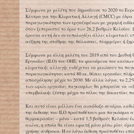
Σύμφωνα με μελέτη που δημοσίευσε το 2020 το Ευ
Κέντρο για την Κλιματική Αλλαγή (CMCC) με έδρα 
παραγωγικότητα των εργαζομένων με χαμηλή ειδίκ
όταν ξεπεραστεί το όριο των 26,2 βαθμών Κελσίου. 
έρευνα αυτή δεν συνυπολογίζει άλλες κλιματικές ε
αύξηση της στάθμης της θάλασσας, πλημμύρες ή ξηρ
Σύμφωνα με άλλη μελέτη του 2019 από τον Διεθνή
Εργασίας (ΙLO) του ΟΗΕ, τα φαινόμενα του καύσων
κλιματικής αλλαγής ενδέχεται να μειώσουν τα παγ
παραγωγικότητας κατά 80 εκ. θέσεις εργασίας πλή
απασχόλησης μέχρι το 2030. Με άλλα λόγια, το 2,2
των ωρών εργασίας παγκοσμίως θα μπορούσε να «ε
υπερβολικής ζέστης μέχρι το τέλος της δεκαετίας π
Και αυτό είναι μάλλον ένα αισιόδοξο σενάριο, καθώ
της έκθεσης του ILO προϋποθέτουν μια παγκόσμια α
θερμοκρασίας – μόνο – κατά 1,5 βαθμούς Κελσίου έω
αιώνα, η οποία θα είναι εφικτή μόνο μέσω μίας άμε
χρήσης άνθρακα. Η εν λόγω έκθεση προϋποθέτει επίση