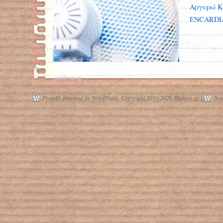
Αργυρώ Κ
ENCARDI
paidevo.gr
Proudly powered by WordPress.
Copyright 2010-2026 Paidevo.gr |
Pow
Προσοχή, ο καύσωνας επιδεινώνει τα
προβλήματα ψυχική υγείας,
προειδοποιούν οι επιστήμονες