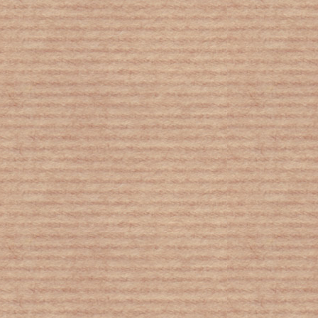
"ροκάρει" με μουσικά όργανα από
σκουπίδια