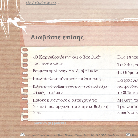
σελιδοδείκτες
.
← Επιστροφή στο %s
Θεραπεία χρονίων νοσημάτων με εκπαιδευμένους σκύλους – Έρευνα Θ.Χ.Π.ΑΝ.Α – Sapt Hellas
Διαβάστε επίσης
«Ο Καρυοθραύστης και ο βασιλιάς
Πως επηρε
των ποντικών»
Τα λάθη τ
Ρευματισμοί στην παιδική ηλικία
123 θύματ
Παιδιά κλεισμένα στα σπίτια τους
Πάτρα: Αλ
Κάθε κιλό coltan ενός κινητού κοστίζει
πατρινόπο
2 ζωές παιδιών
το 80% το
Ποιούς κινδύνους διατρέχουν τα
Μελέτη το
ζωτικά μας όργανα από την καθιστική
Τριπλασιά
ζωή;
εμφάνισης
σε παιδιά
paidevo.gr | parents
Με τη δύναμη του WordPress.
Copyright 2010-2026 Paidevo.gr |
Powe