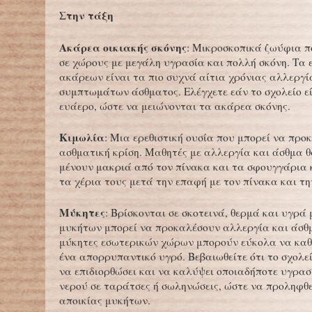
Στην τάξη
Ακάρεα οικιακής σκόνης
: Μικροσκοπικά ζωύφια 
σε χώρους με μεγάλη υγρασία και πολλή σκόνη. Τα
ακάρεων είναι τα πιο συχνά αίτια χρόνιας αλλεργί
συμπτωμάτων άσθματος. Ελέγχετε εάν το σχολείο ε
ευάερο, ώστε να μειώνονται τα ακάρεα σκόνης.
Κιμωλία
: Μια ερεθιστική ουσία που μπορεί να προ
ασθματική κρίση. Μαθητές με αλλεργία και άσθμα θ
μένουν μακριά από τον πίνακα και τα σφουγγάρια 
τα χέρια τους μετά την επαφή με τον πίνακα και τη
Μύκητες
: Βρίσκονται σε σκοτεινά, θερμά και υγρά 
μυκήτων μπορεί να προκαλέσουν αλλεργία και άσθμ
μύκητες εσωτερικών χώρων μπορούν εύκολα να καθ
ένα απορρυπαντικό υγρό. Βεβαιωθείτε ότι το σχολεί
να επιδιορθώσει και να καλύψει οποιαδήποτε υγρα
νερού σε ταράτσες ή σωληνώσεις, ώστε να προληφθε
αποικίας μυκήτων.