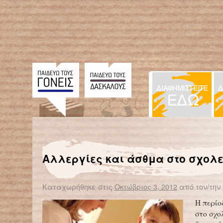
← Επιστροφή στο %s
Θεραπεία χρονίων νοσημάτων με εκπαιδευμένους σκύλους – Έρευνα Θ.Χ.Π.ΑΝ.Α – Sapt Hellas
Αλλεργίες και άσθμα στο σχολε
Καταχωρήθηκε στις
Οκτώβριος 3, 2012
από τον/την
Η περίο
στο σχο