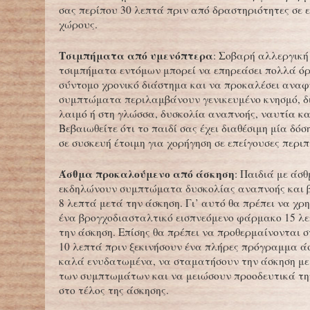
σας περίπου 30 λεπτά πριν από δραστηριότητες σε 
χώρους.
Τσιμπήματα από υμενόπτερα
: Σοβαρή αλλεργική
τσιμπήματα εντόμων μπορεί να επηρεάσει πολλά ό
σύντομο χρονικό διάστημα και να προκαλέσει αναφ
συμπτώματα περιλαμβάνουν γενικευμένο κνησμό, δ
λαιμό ή στη γλώσσα, δυσκολία αναπνοής, ναυτία κα
Βεβαιωθείτε ότι το παιδί σας έχει διαθέσιμη μία δό
σε συσκευή έτοιμη για χορήγηση σε επείγουσες περιπ
Άσθμα προκαλούμενο από άσκηση
: Παιδιά με άσ
εκδηλώνουν συμπτώματα δυσκολίας αναπνοής και β
8 λεπτά μετά την άσκηση. Γι’ αυτό θα πρέπει να χρ
ένα βρογχοδιασταλτικό εισπνεόμενο φάρμακο 15 λε
την άσκηση. Επίσης θα πρέπει να προθερμαίνονται σ
10 λεπτά πριν ξεκινήσουν ένα πλήρες πρόγραμμα άσ
καλά ενυδατωμένα, να σταματήσουν την άσκηση με
των συμπτωμάτων και να μειώσουν προοδευτικά τη
στο τέλος της άσκησης.