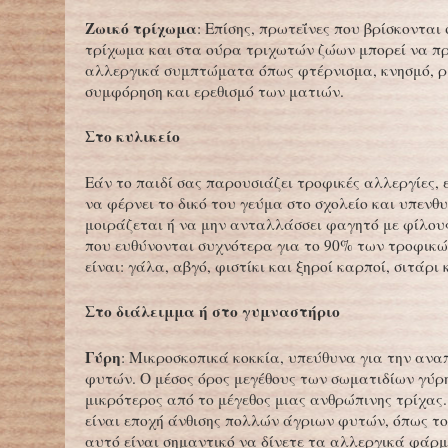
Ζωικό τρίχωμα
: Επίσης, πρωτεΐνες που βρίσκονται 
τρίχωμα και στα ούρα τριχωτών ζώων μπορεί να π
αλλεργικά συμπτώματα όπως φτέρνισμα, κνησμό, ρ
συμφόρηση και ερεθισμό των ματιών.
Στο κυλικείο
Εάν το παιδί σας παρουσιάζει τροφικές αλλεργίες,
να φέρνει το δικό του γεύμα στο σχολείο και υπενθ
μοιράζεται ή να μην ανταλλάσσει φαγητό με φίλου
που ευθύνονται συχνότερα για το 90% των τροφικ
είναι: γάλα, αβγό, φιστίκι και ξηροί καρποί, σιτάρι 
Στο διάλειμμα ή στο γυμναστήριο
Γύρη
: Μικροσκοπικά κοκκία, υπεύθυνα για την αν
φυτών. Ο μέσος όρος μεγέθους των σωματιδίων γύρη
μικρότερος από το μέγεθος μιας ανθρώπινης τρίχας
είναι εποχή άνθισης πολλών άγριων φυτών, όπως το 
αυτό είναι σημαντικό να δίνετε τα αλλεργικά φάρμ