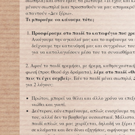
σιωπηλά) και όταν εμείς τα ρωτούμε «Τι έχεις και κ
μένουν σιωπηλά (και προσπαθούν να μας απομακρύ
απαντούν «Δεν ξέρω».
Τι μπορούμε να κάνουμε τότε;
Προσφέρουμε στο παιδί το καταφύγιο που χρ
Ανοίγουμε την αγκαλιά μας και το αφήνουμε να κ
δείχνουμε την κατανόησή μας και συγχρόνως του
για να καταλαγιάσουν μέσα του τα συναισθήματ
2. Αφού το παιδί ηρεμήσει, με ήρεμη, καθησυχαστικ
λέμε στο παιδί «Θ
φωνή (προς Θεού όχι δράματα),
πεις τι έχει συμβεί;
». Εάν το παιδί μένει σιωπηλό,
για 2 λόγους:
Πρώτον, μπορεί να θέλει και άλλο χρόνο να επεξ
νιώθει και γιατί.
Δεύτερον, εάν επιμείνουμε, απλώς ενισχύουμε τ
του, αλλά δεν το βοηθούμε ουσιαστικά. Μάλιστα,
παιδί απλώς να μας χειρίζεται, δηλαδή να ξέρει
σε κλάματα και δεν δίνει εξηγήσεις, αφήνουμε τ