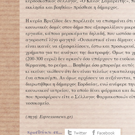
κερδοσκοπικός σύλλογος, «Ο Καλός Σαμαρείτης», π
εκκλησία και βοηθάει» πρόσθεσε η δήμαρχος.
Η κυρία Βρυζίδου δεν παρέλειψε να επισημάνει ότι
κοινωνικές δομές στον δήμο που εξασφαλίζουν μικρ
εργασία, κάποια μεροκάματα δηλαδή, που ωστόσο 
αγοραστεί λίγο φαγητό: «Ουσιαστικά είναι δίμηνες
είναι ικανές να εξασφαλίσουν, έστω και προσωρινά
χρήματα για τις ανάγκες της διατροφής. Όμως τα 
(200-300 ευρώ) δεν αρκούν όσο υπάρχουν το ενοίκιο
θέρμανση, το ρεύμα… Βοηθάμε όσο μπορούμε αυτές τ
κι εκείνες νιώθουν ότι δεν είναι τελείως εγκαταλειμ
ένα αποκούμπι. Αν όμως αρχίσουν να αυξάνονται, τι
διερωτήθηκε η δήμαρχος Εορδαίας, ενώ ανέφερε τη
κοινωνικού ιατρείου, το οποίο δίνει φάρμακα και 
που προσφέρουν είτε ο Σύλλογος Φαρμακοποιών είτ
νοσοκομείο.
(
πηγή: Espressonews.gr)