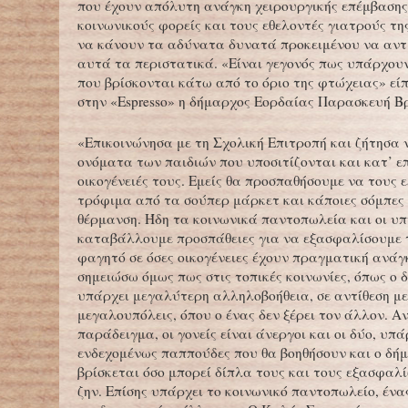
που έχουν απόλυτη ανάγκη χειρουργικής επέμβασης,
κοινωνικούς φορείς και τους εθελοντές γιατρούς τ
να κάνουν τα αδύνατα δυνατά προκειμένου να αντ
αυτά τα περιστατικά. «Είναι γεγονός πως υπάρχουν
που βρίσκονται κάτω από το όριο της φτώχειας» εί
στην «Espresso» η δήμαρχος Εορδαίας Παρασκευή Β
«Επικοινώνησα με τη Σχολική Επιτροπή και ζήτησα
ονόματα των παιδιών που υποσιτίζονται και κατ’ ε
οικογένειές τους. Εμείς θα προσπαθήσουμε να τους
τρόφιμα από τα σούπερ μάρκετ και κάποιες σόμπες 
θέρμανση. Ήδη τα κοινωνικά παντοπωλεία και οι υπ
καταβάλλουμε προσπάθειες για να εξασφαλίσουμε 
φαγητό σε όσες οικογένειες έχουν πραγματική ανάγ
σημειώσω όμως πως στις τοπικές κοινωνίες, όπως ο 
υπάρχει μεγαλύτερη αλληλοβοήθεια, σε αντίθεση με
μεγαλουπόλεις, όπου ο ένας δεν ξέρει τον άλλον. Αν
παράδειγμα, οι γονείς είναι άνεργοι και οι δύο, υπ
ενδεχομένως παππούδες που θα βοηθήσουν και ο δήμ
βρίσκεται όσο μπορεί δίπλα τους και τους εξασφαλί
ζην. Επίσης υπάρχει το κοινωνικό παντοπωλείο, ένα