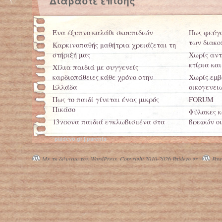
Διαβάστε επίσης
Ένα έξυπνο καλάθι σκουπιδιών
Πως φεύγο
των διακ
Καρκινοπαθής μαθήτρια χρειάζεται τη
στήριξή μας
Χωρίς αντ
κτίρια κα
Χίλια παιδιά με συγγενείς
καρδιοπάθειες κάθε χρόνο στην
Χωρίς εμβ
Ελλάδα
οικογενει
Πως το παιδί γίνεται ένας μικρός
FORUM
Πικάσο
Φύλακες κ
13χρονα παιδιά εγκλωβισμένα στα
βρεφών οι
ναρκωτικά
paidevo.gr | parents
Με τη δύναμη του WordPress.
Copyright 2010-2026 Paidevo.gr |
Powe