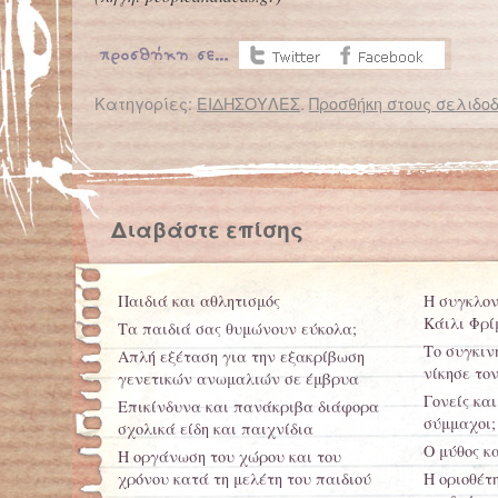
Κατηγορίες:
ΕΙΔΗΣΟΥΛΕΣ
.
Προσθήκη στους σελιδοδ
← Επιστροφή στο %s
Γιατί να χρησιμοποιήσω ποδήλατο αντί για αυτοκίνητο;
ΠΑΤΡΑ: Επιδεινώθηκε η υγεία τ
Διαβάστε επίσης
Παιδιά και αθλητισμός
Η συγκλονι
Κάιλι Φρί
Τα παιδιά σας θυμώνουν εύκολα;
Το συγκιν
Απλή εξέταση για την εξακρίβωση
νίκησε το
γενετικών ανωμαλιών σε έμβρυα
Γονείς και
Επικίνδυνα και πανάκριβα διάφορα
σύμμαχοι;
σχολικά είδη και παιχνίδια
Ο μύθος κ
Η οργάνωση του χώρου και του
χρόνου κατά τη μελέτη του παιδιού
H οριοθέτ