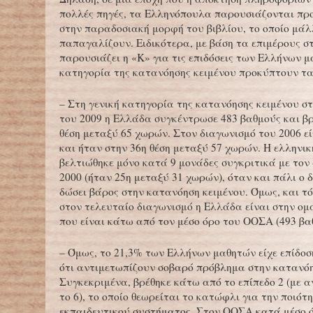
πολλές πηγές, τα Ελληνόπουλα παρουσιάζονται π
στην παραδοσιακή μορφή του βιβλίου, το οποίο μά
παπαγαλίζουν. Ειδικότερα, με βάση τα επιμέρους σ
παρουσιάζει η «Κ» για τις επιδόσεις των Ελλήνων 
κατηγορία της κατανόησης κειμένου προκύπτουν τ
– Στη γενική κατηγορία της κατανόησης κειμένου σ
του 2009 η Ελλάδα συγκέντρωσε 483 βαθμούς και βρ
θέση μεταξύ 65 χωρών. Στον διαγωνισμό του 2006 ε
και ήταν στην 36η θέση μεταξύ 57 χωρών. Η ελληνικ
βελτιώθηκε μόνο κατά 9 μονάδες συγκριτικά με τον
2000 (ήταν 25η μεταξύ 31 χωρών), όταν και πάλι ο 
δώσει βάρος στην κατανόηση κειμένου. Όμως, και τό
στον τελευταίο διαγωνισμό η Ελλάδα είναι στην ο
που είναι κάτω από τον μέσο όρο του ΟΟΣΑ (493 βαθ
– Όμως, το 21,3% των Ελλήνων μαθητών είχε επίδοση
ότι αντιμετωπίζουν σοβαρό πρόβλημα στην κατανόη
Συγκεκριμένα, βρέθηκε κάτω από το επίπεδο 2 (με 
το 6), το οποίο θεωρείται το κατώφλι για την ποιότ
εκπαιδευτικού συστήματος. Στον ΟΟΣΑ κατά μέσο ό