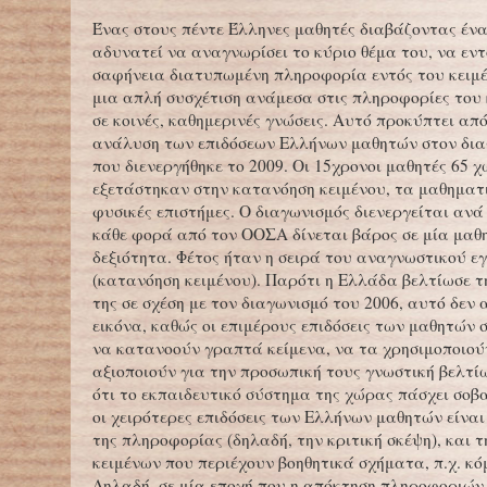
Ένας στους πέντε Έλληνες μαθητές διαβάζοντας ένα
αδυνατεί να αναγνωρίσει το κύριο θέμα του, να εντ
σαφήνεια διατυπωμένη πληροφορία εντός του κειμέ
μια απλή συσχέτιση ανάμεσα στις πληροφορίες του
σε κοινές, καθημερινές γνώσεις. Αυτό προκύπτει απ
ανάλυση των επιδόσεων Ελλήνων μαθητών στον δια
που διενεργήθηκε το 2009. Οι 15χρονοι μαθητές 65 
εξετάστηκαν στην κατανόηση κειμένου, τα μαθηματι
φυσικές επιστήμες. Ο διαγωνισμός διενεργείται ανά 
κάθε φορά από τον ΟΟΣΑ δίνεται βάρος σε μία μαθ
δεξιότητα. Φέτος ήταν η σειρά του αναγνωστικού 
(κατανόηση κειμένου). Παρότι η Ελλάδα βελτίωσε τ
της σε σχέση με τον διαγωνισμό του 2006, αυτό δεν 
εικόνα, καθώς οι επιμέρους επιδόσεις των μαθητών 
να κατανοούν γραπτά κείμενα, να τα χρησιμοποιού
αξιοποιούν για την προσωπική τους γνωστική βελτί
ότι το εκπαιδευτικό σύστημα της χώρας πάσχει σοβ
οι χειρότερες επιδόσεις των Ελλήνων μαθητών είναι
της πληροφορίας (δηλαδή, την κριτική σκέψη), και 
κειμένων που περιέχουν βοηθητικά σχήματα, π.χ. κόμ
Δηλαδή, σε μία εποχή που η απόκτηση πληροφοριών 