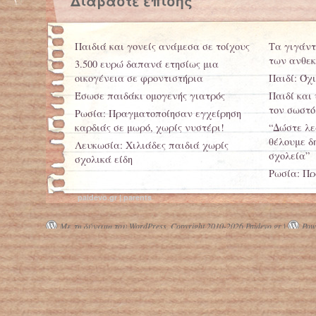
Διαβάστε επίσης
Παιδιά και γονείς ανάμεσα σε τοίχους
Τα γιγάντ
των ανθεκ
3.500 ευρώ δαπανά ετησίως μια
οικογένεια σε φροντιστήρια
Παιδί: Όχ
Έσωσε παιδάκι ομογενής γιατρός
Παιδί και 
τον σωστό
Ρωσία: Πραγματοποίησαν εγχείρηση
καρδιάς σε μωρό, χωρίς νυστέρι!
“Δώστε λε
θέλουμε δ
Λευκωσία: Χιλιάδες παιδιά χωρίς
σχολεία”
σχολικά είδη
Ρωσία: Πρ
καρδιάς σ
paidevo.gr | parents
Με τη δύναμη του WordPress.
Copyright 2010-2026 Paidevo.gr |
Powe