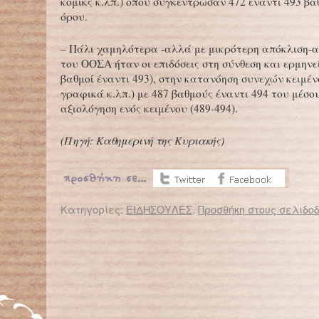
κόμικς κ.λπ.) όπου συγκέντρωσαν 472 έναντι 493 β
όρου.
– Πάλι χαμηλότερα -αλλά με μικρότερη απόκλιση-α
του ΟΟΣΑ ήταν οι επιδόσεις στη σύνθεση και ερμηνε
βαθμοί έναντι 493), στην κατανόηση συνεχών κειμέν
γραφικά κ.λπ.) με 487 βαθμούς έναντι 494 του μέσου
αξιολόγηση ενός κειμένου (489-494).
(Πηγή: Καθημερινή της Κυριακής)
Κατηγορίες:
ΕΙΔΗΣΟΥΛΕΣ
.
Προσθήκη στους σελιδοδ
← Επιστροφή στο %s
Πληγή οι ασυνόδευτοι ανήλικοι