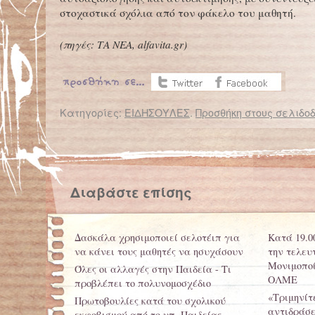
στοχαστικά σχόλια από τον φάκελο του μαθητή.
(πηγές: ΤΑ ΝΕΑ,
alfavita
.
gr
)
Κατηγορίες:
ΕΙΔΗΣΟΥΛΕΣ
.
Προσθήκη στους σελιδοδ
← Επιστροφή στο %s
Μαθητές στο… Διάστημα με τον «Οδυσσέα»
Α
Διαβάστε επίσης
Δασκάλα χρησιμοποιεί σελοτέιπ για
Κατά 19.00
να κάνει τους μαθητές να ησυχάσουν
την τελευ
Μονιμοποί
Όλες οι αλλαγές στην Παιδεία - Τι
ΟΛΜΕ
προβλέπει το πολυνομοσχέδιο
«Τριμηνίτ
Πρωτοβουλίες κατά του σχολικού
αντιδράσε
εκφοβισμού από το υπ. Παιδείας