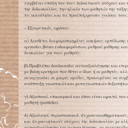
λαμβάνει υπόψη του τους διδακτικούς στόχους και 
της διδασκαλίας, την ηλικία των μαθητών της τάξης
τις ικανότητες και τις προϋπάρχουσες γνώσεις τους
– Εξαιρετικός, εφόσον:
α) Αναθέτει διαφοροποιημένες ασκήσεις εμπέδωσης ή
εργασίες βάσει ενδιαφερόντων, ρυθμού μάθησης κα
δυσκολίας για τους μαθητές.
β) Προβλέπει διαδικασίες αυτοαξιολόγησης και ετε
με βάση κριτήρια που θέτει ο ίδιος ή οι μαθητές, αλ
συνεργασίας σε μικρές ομάδες, προκειμένου να συμ
ανάπτυξη γνωστικών και μεταγνωστικών δεξιοτήτω
γ) Αξιοποιεί, επικουρικά και όπου είναι εφικτό, τον
μαθητή (portfolio).
δ) Αξιολογεί, περιστασιακά, ψυχοσυναισθηματικούς
και ψυχοκινητικούς στόχους της διδασκαλίας με κλ
αυτοαξιολόγησης και αυτοεκτίμησης, με συνεντεύξει