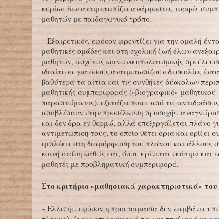
κυρίως δεν αντιμετωπίζει ανάρμοστες μορφές συμ
μαθητών με παιδαγωγικό τρόπο.
– Εξαιρετικός, εφόσον φροντίζει για την ομαλή έντα
μαθητικές ομάδες και στη σχολική ζωή όλων ανεξαι
μαθητών, ασχέτως κοινωνικοπολιτισμικής προέλευσ
ιδιαίτερα για όσους αντιμετωπίζουν δυσκολίες έντα
βαθύτερα τα αίτια και τις συνθήκες δύσκολων περ
μαθητικής συμπεριφοράς («βιογραφικό» μαθητικού
παραπτώματος), εξετάζει ποιες από τις αντιδράσει
αποβλέπουν στην προσέλκυση προσοχής, αναγνώρισ
και δεν δρα εν θερμώ, αλλά επεξεργάζεται πλάνο γ
αντιμετώπισή τους, το οποίο θέτει όρια και ορίζει σ
εμπλέκει στη διαμόρφωση του πλάνου και άλλους 
κοινή στάση καθώς και, όπου κρίνεται σκόπιμο και ε
μαθητές με προβληματική συμπεριφορά.
Στο κριτήριο «μαθησιακά χαρακτηριστικά» του
– Ελλιπής, εφόσον η προετοιμασία δεν λαμβάνει υπ
πλημμελώς και επιφανειακά τα αναπτυξιακά χαρακ