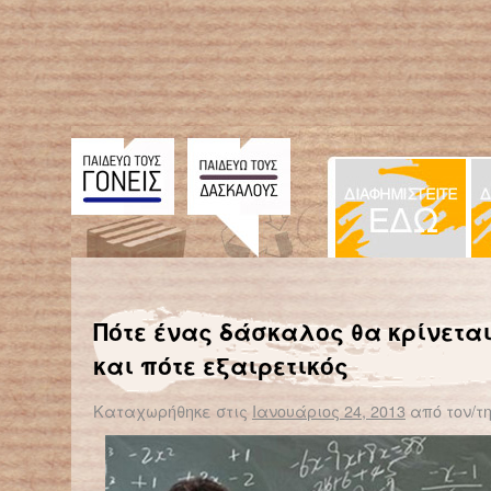
← Επιστροφή στο %s
Μαθητές στο… Διάστημα με τον «Οδυσσέα»
Α
Πότε ένας δάσκαλος θα κρίνετα
και πότε εξαιρετικός
Καταχωρήθηκε στις
Ιανουάριος 24, 2013
από τον/τ