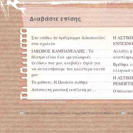
Διαβάστε επίσης
Στο «πόδι» το πρόγραμμα διδασκαλίας
Η ΑΣΤΙΚΗ
στα σχολεία
ΕΝΤΕΧΝΟ
ΙΑΚΩΒΟΣ ΚΑΜΠΑΝΕΛΛΗΣ : Το
Αλλάζει η
θέατρο είναι ένα «μεγαλοφυές
αναπληρω
ψεύδος» που μας ανεβάζει ψηλά για
Βρέθηκε υ
να συναντήσουμε τον καλύτερο εαυτό
ελληνικό 
μας
Η ΑΣΤΙΚΗ
Το μάθατε; Η Παιδεία σώθηκε
ΡΕΜΠΕΤΙΚ
Απίστευτη μουσική εκτέλεση με…
Ο θάνατος
ποτήρια νερού!
σχολική π
paidevo.gr | teachers
It sounds Greek to me. Υπό ψηφιακή
εξαφάνιση η ελληνική γλώσσα
Με τη δύναμη του WordPress.
Copyright 2010-2026 Paidevo.gr |
Powe