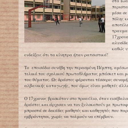
στα Ιωά
περιστα
μέσα σε
πόλης κ
αποτέλ
τραυματ
17χρονο
αλυσίδε
καθώς 
ενδείξεις ότι τα κίνητρα ήταν ρατσιστικά!
Το επεισόδιο συνέβη την περασμένη Πέμπτη, αμέσω
τελικό του σχολικού πρωταθλήματος μπάσκετ και μ
του θύματος. Ως δράστες φέρονται τέσσερις συνομή
αλβανικής καταγωγής, που όμως είναι μαθητές άλλ
Ο 17χρονος βρισκόταν στο προαύλιο, όταν εισέβαλα
δράστες και άρχισαν να τον ξυλοκοπούν με πρωτο
μπροστά σε δεκάδες μαθητές και καθηγητές που π
εμβρόντητοι, χωρίς να τολμούν να επέμβουν.