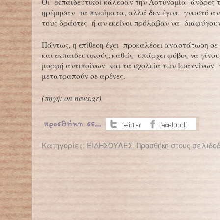
Οι εκπαιδευτικοί κάλεσαν την Αστυνομία άνδρες τ
ηρέμησαν τα πνεύματα, αλλά δεν έγινε γνωστό α
τους δράστες ή αν εκείνοι πρόλαβαν να διαφύγουν
Πάντως, η επίθεση έχει προκαλέσει αναστάτωση σε 
και εκπαιδευτικούς, καθώς υπάρχει φόβος να γίνου
μορφή αντιποίνων και τα σχολεία των Ιωαννίνων 
μετατραπούν σε αρένες.
(πηγή: on-news.gr)
Κατηγορίες:
ΕΙΔΗΣΟΥΛΕΣ
.
Προσθήκη στους σελιδοδ
← Επιστροφή στο %s
Τα στερεότυπα κατωτερότητας βλάπτουν τα αγόρια στο σχολείο
Εισβολή της αστυνομίας σ