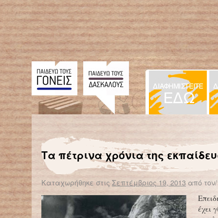
← Επιστροφή στο %s
Ανθρώπινη αλυσίδα προστασίας του δημόσιου σχολείου
Ζάκυνθος: Κλειστό σχολείο γ
Τα πέτρινα χρόνια της εκπαίδε
Καταχωρήθηκε στις
Σεπτέμβριος 19, 2013
από τον/
Επειδ
έχει 