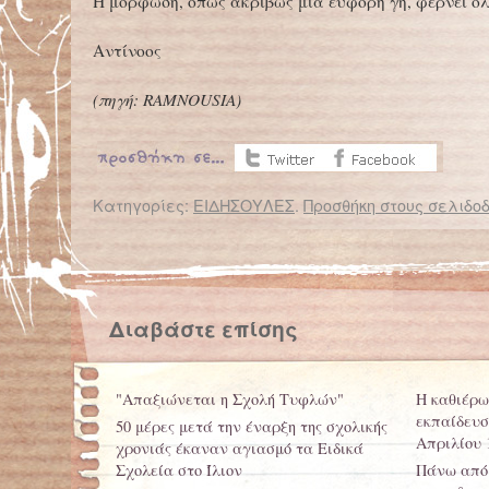
Η μόρφωση, όπως ακριβώς μια εύφορη γη, φέρνει ό
Αντίνοος
(πηγή:
RAMNOUSIA
)
Κατηγορίες:
ΕΙΔΗΣΟΥΛΕΣ
.
Προσθήκη στους σελιδοδ
← Επιστροφή στο %s
Ανθρώπινη αλυσίδα προστασίας του δημόσιου σχολείου
Ζάκυνθος: Κλειστό σχολείο γ
Διαβάστε επίσης
"Απαξιώνεται η Σχολή Τυφλών"
Η καθιέρω
εκπαίδευσ
50 μέρες μετά την έναρξη της σχολικής
Απριλίου 
χρονιάς έκαναν αγιασμό τα Ειδικά
Σχολεία στο Ίλιον
Πάνω από 