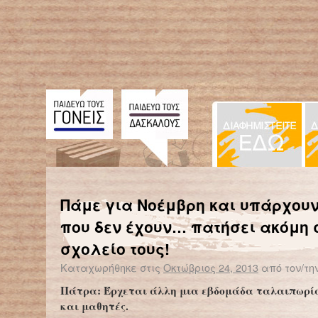
← Επιστροφή στο %s
Τα καημένα τα παιδιά
«Ας στείλουν οι αρμόδιοι δασκάλ
Πάμε για Νοέμβρη και υπάρχουν
που δεν έχουν… πατήσει ακόμη 
σχολείο τους!
Καταχωρήθηκε στις
Οκτώβριος 24, 2013
από τον/τη
Πάτρα: Έρχεται άλλη μια εβδομάδα ταλαιπωρία
και μαθητές.