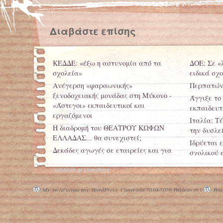
Διαβάστε επίσης
ΚΕΔΔΕ: «έξω η αστυνομία από τα
ΔΟΕ: Σε «
σχολεία»
ειδικά σχ
Ανέγερση «φαραωνικής»
Περπατώντ
ξενοδοχειακής μονάδας στη Μύκονο -
Άγγιξε το
«Άστεγοι» εκπαιδευτικοί και
εκπαιδευτ
εργαζόμενοι
Ιταλία: Τ
Η διαδρομή του ΘΕΑΤΡΟΥ ΚΩΦΩΝ
την δυσλε
ΕΛΛΑΔΑΣ... θα συνεχιστεί;
Ιδρύεται 
Δεκάδες αγωγές σε εταιρείες και για
σχολικού 
την αμισθί μαθητεία
paidevo.gr | teachers
Ένωση Σχολικών Ψυχολόγων Ελλάδας:
Η παιδεία αξίζει! Όσο και αν κοστίζει!
Με τη δύναμη του WordPress.
Copyright 2010-2026 Paidevo.gr |
Powe