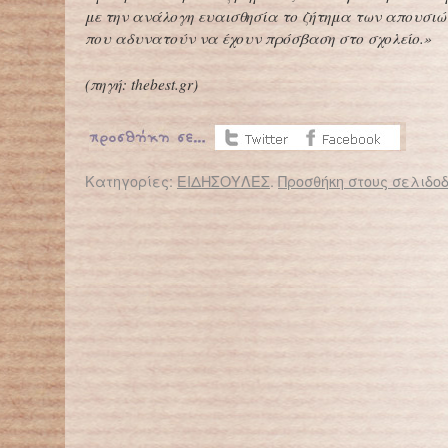
με την ανάλογη ευαισθησία το ζήτημα των απουσιώ
που αδυνατούν να έχουν πρόσβαση στο σχολείο.»
(
πηγή: thebest.gr
)
Κατηγορίες:
ΕΙΔΗΣΟΥΛΕΣ
.
Προσθήκη στους σελιδοδ
← Επιστροφή στο %s
Τα καημένα τα παιδιά
«Ας στείλουν οι αρμόδιοι δασκάλ