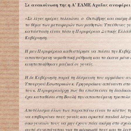
Σε ανακοίνωση της η Α’ ΕΛΜΕ Αχαΐας αναφέρει 
«Σε λίγες ημέρες τελειώνει ο Οκτώβρης και ακόμη δε
το θέμα των μεταφορών των μαθητών. Υπεύθυνες γι
κατάσταση είναι τόσο η Περιφέρεια Δυτικής Ελλάδ
Κυβέρνηση.
Η μεν Περιφέρεια καθυστέρησε να πιέσει την Κυβέρ
απαιτούμενη νομοθετική ρύθμιση και το έκανε μόνο
κινητοποιήθηκαν μαζικά οι γονείς.
Η δε Κυβέρνηση παρά τη δέσμευση του αρμόδιου α
Υπουργού Εσωτερικών κ. Γρηγοράκου απέναντι στου
τον κ. Περιφερειάρχη πως θα επισπεύσει τη διαδικα
έχει καταθέσει στη Βουλή την απαιτούμενη τροπολο
Αποτέλεσμα όλων των παραπάνω είναι το κόστος τ
να επιβαρύνει τους γονείς και αρκετά παιδιά λόγ
οικογενειών τους να μην έχουν πάει ακόμη στο σχολεί
αυτό συνεπάγεται για τη μόρφωσή τους και τη λει