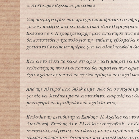
αντίστοιχων σχολικών μονάδων.
Στη διαμαρτυρία που πραγματοποιήσαμε και σήμερ
γονείς, μαθητές και εκπαιδευτικοί στην Περιφέρεια
Ελλάδας ο κ. Περιφερειάρχης μας απάντησε πως εν
θα κατατεθεί η τροπολογία την επόμενη εβδομάδα 
χρειαστούν κάποιες ημέρες για να ολοκληρωθεί η δι
Και αυτό είναι το καλό σενάριο γιατί μπορεί να υ
καθυστέρηση που ουσιαστικά θα σημαίνει πως αρκε
έχουν χάσει οριστικά το πρώτο τρίμηνο του σχολικο
Από την πλευρά μας δηλώνουμε πως θα συνεχίσουμε
γονείς να διεκδικούμε το αυτονόητο: ασφαλή και δ
μεταφορά των μαθητών στο σχολείο τους.
Καλούμε τη Διευθύντρια Εκπ/σης Ν. Αχαΐας και το
Διευθυντή Εκπ/σης Δυτ. Ελλάδας να προβούν σε όλ
αναγκαίες ενέργειες ασκώντας με τη σειρά τους π
άμεση επίλυση του ζητήματος και παράλληλα αντι