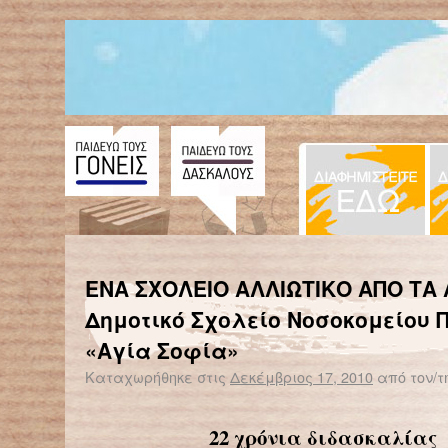
← Επιστροφή στο %s
Ο μοναδικός Εθνικός μας Κήπος
ΕΝΑ ΣΧΟΛΕΙΟ ΑΛΛΙΩΤΙΚΟ ΑΠΟ ΤΑ 
Δημοτικό Σχολείο Νοσοκομείου 
«Αγία Σοφία»
Καταχωρήθηκε στις
Δεκέμβριος 17, 2010
από τον/τ
22 χρόνια διδασκαλίας