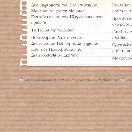
Δύο ψηφίσματα του Πανεπιστημίου
Ραντεβού 
Μακεδονίας για τη Μουσική
μαθητές Λ
Εκπαίδευση και την Πληροφορική στα
Προτάσεις,
σχολεία
στο ρατσι
Το Ταξίδι της γλώσσας
Γιατί αν 
Πανελλήνιος Λογοτεχνικός
ελπίδα…
Διαγωνισμός Ποίησης & Διηγήματος
Οργανώνο
μαθητών Πρωτοβάθμιας &
μαθητή με
Δευτεροβάθμιας Εκπ/σης
Μακροχρόν
Ειδικό σχολείο χωρίς δασκάλους
δασκάλων 
ειδικής αγωγής!
paidevo.gr | teachers
testNEWS Q1
Με τη δύναμη του WordPress.
Copyright 2010-2026 Paidevo.gr |
Powe