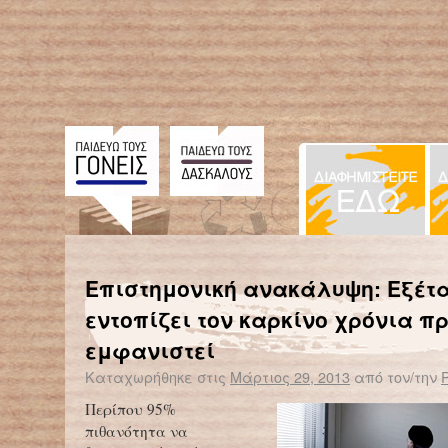
← Επιστροφή στο %s
Δίδυμες με διαφορετικό χρώμα
Γιατί να χρησιμοποιήσω ποδήλα
Επιστημονική ανακάλυψη: Εξέτ
εντοπίζει τον καρκίνο χρόνια πρ
εμφανιστεί
Καταχωρήθηκε στις
Μάρτιος 29, 2013
από τον/την
Περίπου 95%
πιθανότητα να