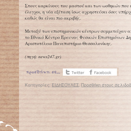
Στους καρκίνους του μαστού και των ωοθηκών που
έλεγχοι, η νέα εξέταση ίσως αχρηστεύσει όσες υπήρ
καθώς θα είναι πιο ακριβής.
Μεταξύ των επιστημονικών κέντρων συμμετείχαν α
το Εθνικό Κέντρο Έρευνας Φυσικών Επιστημόνων Δη
Αριστοτέλειο Πανεπιστήμιο Θεσσαλονίκης.
(
πηγή:
news247.gr)
Κατηγορίες:
ΕΙΔΗΣΟΥΛΕΣ
.
Προσθήκη στους σελιδοδ
← Επιστροφή στο %s
Δίδυμες με διαφορετικό χρώμα
Γιατί να χρησιμοποιήσω ποδήλα