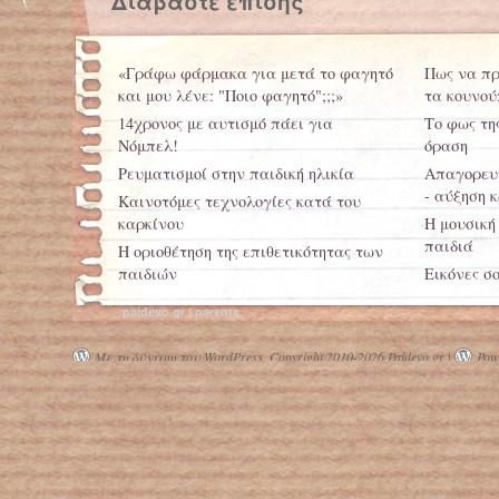
Διαβάστε επίσης
«Γράφω φάρμακα για μετά το φαγητό
Πως να πρ
και μου λένε: "Ποιο φαγητό";;;»
τα κουνού
14χρονος με αυτισμό πάει για
Το φως τη
Νόμπελ!
όραση
Ρευματισμοί στην παιδική ηλικία
Απαγορευτ
- αύξηση 
Καινοτόμες τεχνολογίες κατά του
καρκίνου
Η μουσική
παιδιά
H οριοθέτηση της επιθετικότητας των
παιδιών
Εικόνες σ
Κλειδωμέν
paidevo.gr | parents
ειδικές α
Με τη δύναμη του WordPress.
Copyright 2010-2026 Paidevo.gr |
Powe