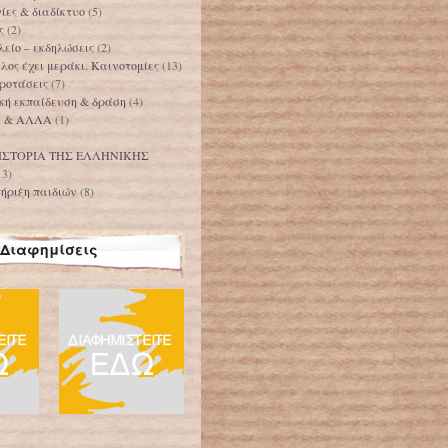
ίες & διαδίκτυο
(5)
ς
(2)
είο – εκδηλώσεις
(2)
ος έχει μεράκι. Καινοτομίες
(13)
ροτάσεις
(7)
κή εκπαίδευση & δράση
(4)
Α & ΑΛΛΑ
(1)
ΙΣΤΟΡΙΑ ΤΗΣ ΕΛΛΗΝΙΚΗΣ
13)
ήριξη παιδιών
(8)
Διαφημίσεις