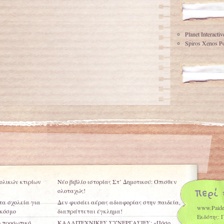
Planet Interacti
Spiros Xenos Po
ολικών κτιρίων
Νέο βιβλίο ιστορίας Στ’ Δημοτικού: Όπισθεν
ολοταχώς!
τα σχολεία για
Δεν φυσάει αέρας αδιαφορίας στην παιδεία,
www.Paide
 κόσμο
διαπράττεται έγκλημα!
Εκδότης: 
ο προσωπικό
ΚΑΛΛΙΤΕΧΝΙΚΕΣ ΣΥΝΕΡΓΑΣΙΕΣ: «Πόσο