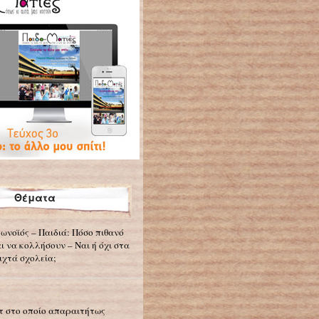
Θέματα
ωνοϊός – Παιδιά: Πόσο πιθανό
αι να κολλήσουν – Ναι ή όχι στα
ιχτά σχολεία;
τ στο οποίο απαραιτήτως