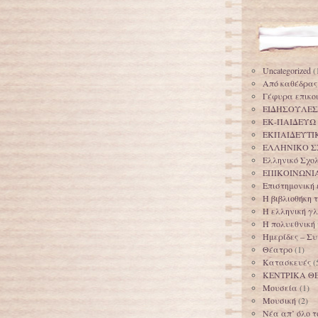
Uncategorized
(
Από καθέδρας
Γέφυρα επικο
ΕΙΔΗΣΟΥΛΕΣ
ΕΚ-ΠΑΙΔΕΥΩ
ΕΚΠΑΙΔΕΥΤΙ
ΕΛΛΗΝΙΚΟ Σ
Ελληνικό Σχο
ΕΠΙΚΟΙΝΩΝΙ
Επιστημονική
Η βιβλιοθήκη
Η ελληνική γ
Η πολυεθνική
Ημερίδες – Σ
Θέατρο
(1)
Κατασκευές
(
ΚΕΝΤΡΙΚΑ Θ
Μουσεία
(1)
Μουσική
(2)
Νέα απ’ όλο τ