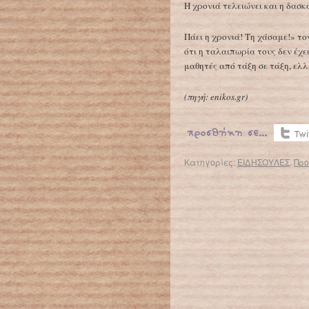
Η χρονιά τελειώνει και η δασκά
Πάει η χρονιά! Τη χάσαμε!» το
ότι η ταλαιπωρία τους δεν έχ
μαθητές από τάξη σε τάξη, ε
(
πηγή:
enikos.gr)
Κατηγορίες:
ΕΙΔΗΣΟΥΛΕΣ
.
Προ
← Επιστροφή στο %s
Προσφεύγουν στη Δικαιοσύνη για τις αλλαγές στα πειραματικά σχολεία