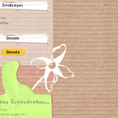
Σύνδεσμοι
ve SA
rtfolio
Donate
vo.gr
Γιάννης Σαράντης