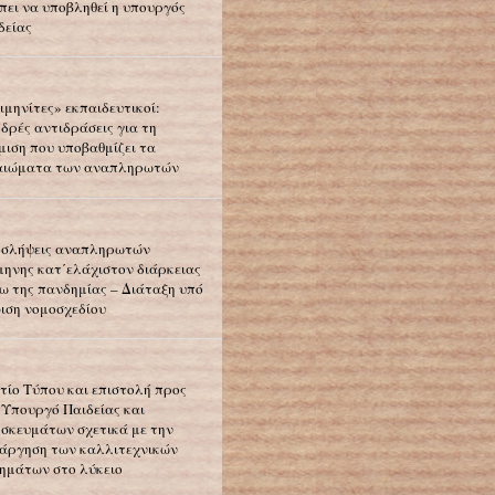
πει να υποβληθεί η υπουργός
δείας
ιμηνίτες» εκπαιδευτικοί:
δρές αντιδράσεις για τη
μιση που υποβαθμίζει τα
αιώματα των αναπληρωτών
σλήψεις αναπληρωτών
μηνης κατ΄ελάχιστον διάρκειας
ω της πανδημίας – Διάταξη υπό
ιση νομοσχεδίου
τίο Τύπου και επιστολή προς
 Υπουργό Παιδείας και
σκευμάτων σχετικά με την
άργηση των καλλιτεχνικών
ημάτων στο λύκειο