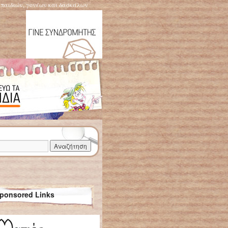
η παιδιών, γονέων και δασκάλων
ponsored Links