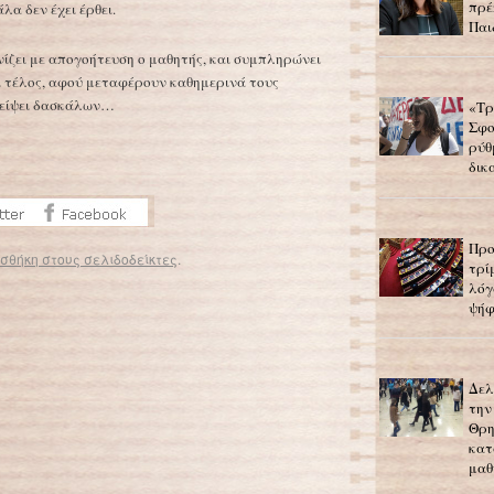
πρέ
λα δεν έχει έρθει.
Παι
νίζει με απογοήτευση ο μαθητής, και συμπληρώνει
ει τέλος, αφού μεταφέρουν καθημερινά τους
λλείψει δασκάλων…
«Τρ
Σφο
ρύθ
δικ
Προ
σθήκη στους σελιδοδείκτες
.
τρί
λόγ
Μοίρασαν σε παιδιά Δημοτικού σχολείου του Ηρακλείου σάπια φρούτα
→
ψήφ
Δελ
την
Θρη
κατ
μαθ