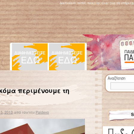
Δικτυακός τόπος ποικίλης ύλης για τη στήριξ
Μοίρασαν σε παιδιά Δημοτικού σχολείου του Ηρακλείου σάπια φρούτα
→
κόμα περιμένουμε τη
5, 2013
από τον/την
Paidevo
S