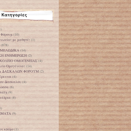
Κατηγορίες
1)
 Φόρουμ
(10)
ινωνίας με μαθητές
(1)
(878)
 ΜΕΛΩΔΙΚΑ
(14)
ΚΗ ΕΝΗΜΕΡΩΣΗ
(2)
ΧΟΛΕΙΟ ΟΜΟΓΕΝΕΙΑΣ
(4)
λείο Ομογένειας
(14)
Α ΔΑΣΚΑΛΩΝ ΦΟΡΟΥΜ
(2)
 έρευνα
(4)
 του Δασκαλου
(4)
λώσσα
(6)
 τάξη
(9)
υνέδρια
(8)
5)
ΕΜΑΤΑ
(9)
ον κόσμο
(1)